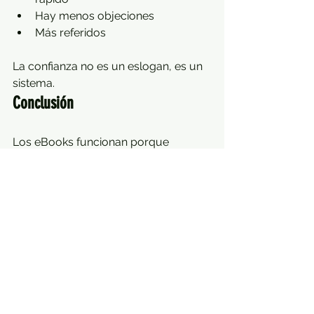
Hay menos objeciones
Más referidos
La confianza no es un eslogan, es un 
sistema.
Conclusión
Los eBooks funcionan porque 
combinan tres fuerzas poderosas:
Autoridad:
 Eres experto en tu 
área
Educación:
 Ayudas a entender el 
problema
Generosidad:
 Das valor sin exigir
Y cuando haces eso de forma 
consistente, no necesitas convencer, 
el cliente decide solo.